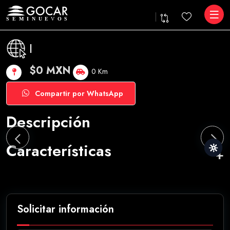
|
$0 MXN
0 Km
Compartir por WhatsApp
Descripción
Características
Solicitar información