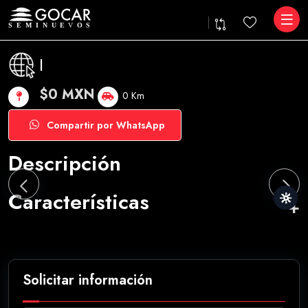
|
$0 MXN
0 Km
Compartir por WhatsApp
Descripción
Características
Solicitar información