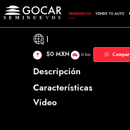
SEMINUEVOS
VENDE TU AUTO
|
$0 MXN
Compart
0 Km
Descripción
Características
Video