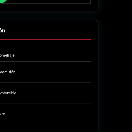
ón
lometraje
ansmisión
mbustible
lor