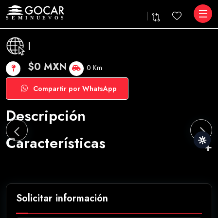
|
$0 MXN
0 Km
Compartir por WhatsApp
Descripción
Características
Solicitar información