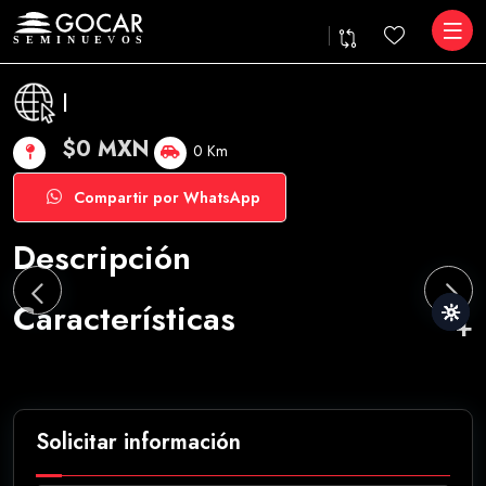
|
$0 MXN
0 Km
Compartir por WhatsApp
Descripción
Características
Solicitar información