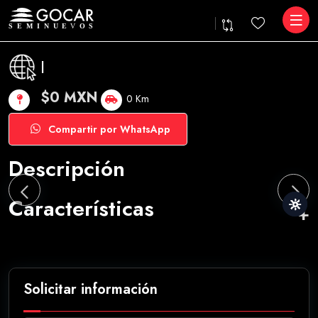
|
$0 MXN
0 Km
Compartir por WhatsApp
Descripción
Características
Solicitar información